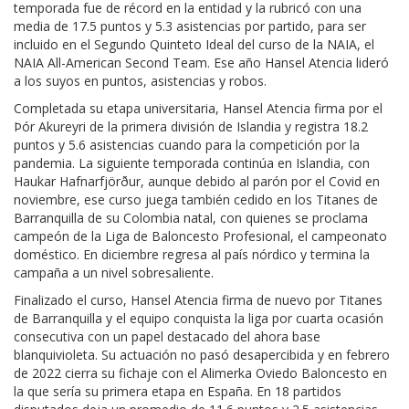
temporada fue de récord en la entidad y la rubricó con una
media de 17.5 puntos y 5.3 asistencias por partido, para ser
incluido en el Segundo Quinteto Ideal del curso de la NAIA, el
NAIA All-American Second Team. Ese año Hansel Atencia lideró
a los suyos en puntos, asistencias y robos.
Completada su etapa universitaria, Hansel Atencia firma por el
Þór Akureyri de la primera división de Islandia y registra 18.2
puntos y 5.6 asistencias cuando para la competición por la
pandemia. La siguiente temporada continúa en Islandia, con
Haukar Hafnarfjörður, aunque debido al parón por el Covid en
noviembre, ese curso juega también cedido en los Titanes de
Barranquilla de su Colombia natal, con quienes se proclama
campeón de la Liga de Baloncesto Profesional, el campeonato
doméstico. En diciembre regresa al país nórdico y termina la
campaña a un nivel sobresaliente.
Finalizado el curso, Hansel Atencia firma de nuevo por Titanes
de Barranquilla y el equipo conquista la liga por cuarta ocasión
consecutiva con un papel destacado del ahora base
blanquivioleta. Su actuación no pasó desapercibida y en febrero
de 2022 cierra su fichaje con el Alimerka Oviedo Baloncesto en
la que sería su primera etapa en España. En 18 partidos