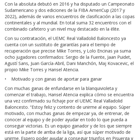
Con la absoluta debutó en 2016 y ha disputado un Campeonato
Sudamericano y dos ediciones de la FIBA AmeriCup (2017 y
2022), además de varios encuentros de clasificación a las copas
continentales y al mundial. En total suma 32 encuentros con el
combinado cafetero y un nivel muy destacado en la élite.
Con su contratación, el UEMC Real Valladolid Baloncesto ya
cuenta con un sustituto de garantías para el tiempo de
recuperación que precise Mike Torres, y Lolo Encinas ya suma
ocho jugadores confirmados: Sergio de la Fuente, Jaan Puidet,
Agustí Sans, Juan García-Abril, Dani Manchón, Maj Kovacevic, el
propio Mike Torres y Hansel Atencia.
• Motivado y con ganas de aportar para ganar
Con muchas ganas de enfundarse en la blanquivioleta y
comenzar el trabajo, Hansel Atencia explica cómo se encuentra
una vez confirmado su fichaje por el UEMC Real Valladolid
Baloncesto. “Estoy feliz y contento de unirme al equipo. Súper
motivado, con muchas ganas de empezar ya, de entrenar, de
conocer al equipo y de poder ayudar en todo lo que pueda a
conseguir victorias. Es un equipo ganador y de los que siempre
está en la parte de arriba de la liga, así que súper motivado de
unirme. Espero poder ayudar a conseguir triunfos en Pisuerga y