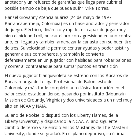
anotador y un refuerzo de garantías que llega para cubrir el
posible tiempo de baja que pueda sufrir Mike Torres.
Hansel Giovanny Atencia Suárez (24 de mayo de 1997 –
Barrancabermeja, Colombia) es un base anotador y generador
de juego. Eléctrico, dinámico y rápido, es capaz de jugar muy
bien el pick and roll, buscar el aro con agresividad en uno contra
uno, en llegada y también amenazar la canasta con su buen tiro
de tres. Su velocidad le permite centrar ayudas y poder asistir y
generar a sus compañeros, y también le convierte
defensivamente en un jugador con habilidad para robar balones
y correr al contraataque para sumar puntos en transición.
El nuevo jugador blanquivioleta se estrenó con los Búcaros de
Bucaramanga de la Liga Profesional de Baloncesto de
Colombia y más tarde completó una clásica formación en el
baloncesto estadounidense, pasando por instituto (Mountain
Mission de Groundy, Virginia) y dos universidades a un nivel muy
alto en NCAA y NAIA.
Su año de Rookie lo disputó con los Liberty Flames, de la
Liberty University, y disputando la NCAA. Al año siguiente
cambió de tercio y se enroló en los Mustangs de The Master's
University, donde se graduó. En el plano deportivo, su última