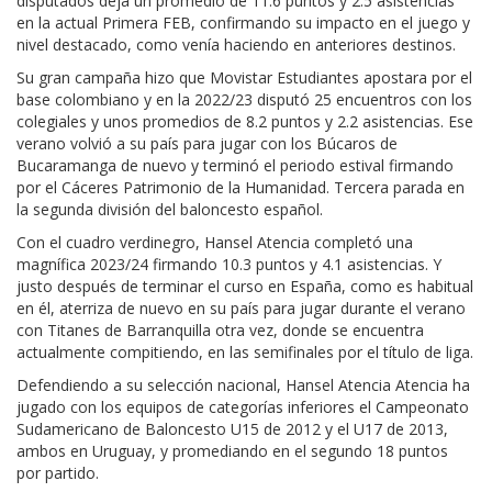
disputados deja un promedio de 11.6 puntos y 2.5 asistencias
en la actual Primera FEB, confirmando su impacto en el juego y
nivel destacado, como venía haciendo en anteriores destinos.
Su gran campaña hizo que Movistar Estudiantes apostara por el
base colombiano y en la 2022/23 disputó 25 encuentros con los
colegiales y unos promedios de 8.2 puntos y 2.2 asistencias. Ese
verano volvió a su país para jugar con los Búcaros de
Bucaramanga de nuevo y terminó el periodo estival firmando
por el Cáceres Patrimonio de la Humanidad. Tercera parada en
la segunda división del baloncesto español.
Con el cuadro verdinegro, Hansel Atencia completó una
magnífica 2023/24 firmando 10.3 puntos y 4.1 asistencias. Y
justo después de terminar el curso en España, como es habitual
en él, aterriza de nuevo en su país para jugar durante el verano
con Titanes de Barranquilla otra vez, donde se encuentra
actualmente compitiendo, en las semifinales por el título de liga.
Defendiendo a su selección nacional, Hansel Atencia Atencia ha
jugado con los equipos de categorías inferiores el Campeonato
Sudamericano de Baloncesto U15 de 2012 y el U17 de 2013,
ambos en Uruguay, y promediando en el segundo 18 puntos
por partido.