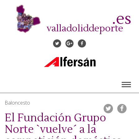
Pasar
al
.es
contenido
principal
valladoliddeporte
Toggl
naviga
Baloncesto
El Fundación Grupo
Norte `vuelve´ a la