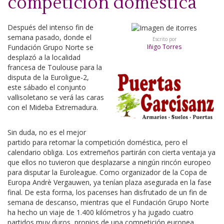
competición doméstica
Después del intenso fin de
semana pasado, donde el
Escrito por
Fundación Grupo Norte se
Iñigo Torres
desplazó a la localidad
francesa de Toulouse para la
disputa de la Euroligue-2,
este sábado el conjunto
vallisoletano se verá las caras
con el Mideba Extremadura.
Sin duda, no es el mejor
partido para retomar la competición doméstica, pero el
calendario obliga. Los extremeños partirán con cierta ventaja ya
que ellos no tuvieron que desplazarse a ningún rincón europeo
para disputar la Euroleague. Como organizador de la Copa de
Europa Andrè Vergauwen, ya tenían plaza asegurada en la fase
final. De esta forma, los pacenses han disfrutado de un fin de
semana de descanso, mientras que el Fundación Grupo Norte
ha hecho un viaje de 1.400 kilómetros y ha jugado cuatro
partidos muy duros, propios de una competición europea.