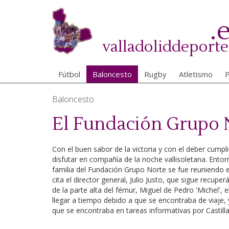
Pasar
al
.
contenido
principal
valladoliddeporte
Fútbol
Baloncesto
Rugby
Atletismo
P
Baloncesto
El Fundación Grupo N
Con el buen sabor de la victoria y con el deber cump
disfutar en compañía de la noche vallisoletana. Entor
familia del Fundación Grupo Norte se fue reuniendo e
cita el director general, Julio Justo, que sigue recupe
de la parte alta del fémur, Miguel de Pedro 'Michel',
llegar a tiempo debido a que se encontraba de viaje, y
que se encontraba en tareas informativas por Castilla