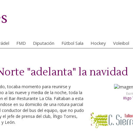
es
ádel
FMD
Diputación
Fútbol Sala
Hockey
Voleibol
orte "adelanta" la navidad
lido, tocaba momento para reunirse y
no a las nueve y media de la noche, toda la
Escri
n el Bar-Resturante La Ola. Faltaban a esta
Iñigo
rándose en su domicilio de una rotura parcial
 el conductor del bus del equipo, que no pudo
 el jefe de prensa del club, Íñigo Torres,
 y León.