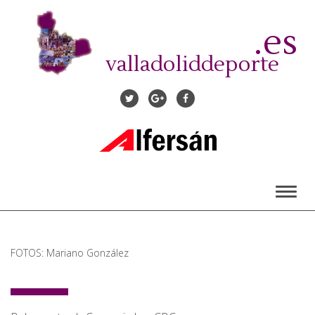
Pasar
al
.es
contenido
principal
valladoliddeporte
Toggl
naviga
FOTOS: Mariano González