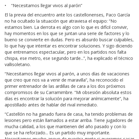
• “Necesitamos llegar vivos al parón”
El la previa del encuentro ante los castellonenses, Paco García
no ha ocultado la situación que atraviesa el equipo: “No
estamos bien. La derrota es algo con lo que es difícil convivir,
hay momentos en los que se juntan una serie de factores y lo
bueno se convierte en dudas. Pero es absurdo buscar culpables,
lo que hay que intentar es encontrar soluciones. Y sigo diciendo
que entrenamos espectacular, pero en los partidos nos falta
chispa, ese metro, ese segundo tarde...”, ha explicado el técnico
vallisoletano.
“Necesitamos llegar vivos al parón, a unos días de vacaciones
que creo que nos va a venir de maravilla”, ha reconocido el
primer entrenador de las ardillas de cara a los dos próximos
compromisos de su Carramimbre. “Mi obsesión absoluta estos
días es encontrar la solución para mejorar anímicamente”, ha
apostillado antes de hablar del rival inmediato.
“Castellón no ha ganado fuera de casa, ha tenido problemas de
lesiones pero están llamados a estar arriba. Tiene jugadores de
mucha calidad, a los que mantienen del año pasado y con lo
que se ha reforzado... Es un partido muy importante.
Necesitamos mucho apoyo de nuestra gente si queremos sacar