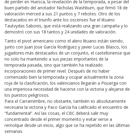
de perder en Huesca, la revelación de la temporada, a pesar del
buen partido del anotador Nicholas Washburn, que firmó 18 de
valoración merced a sus 21 puntos y 7 rebotes. Otro de los
destacados en el triunfo ante los oscenses fue el lituano
Tautvydas Sabonis, que está realizando una gran campaña y lo
demostró con sus 18 tantos y 24 unidades de valoración.
Tanto el pivot americano como el alero lituano están siendo,
junto con Juan Jose García Rodríguez y Javier Lucas Blasco, los
jugadores más destacados de un conjunto, el castellonense que
no solo ha mantenido a sus piezas importantes de la
temporada pasada, sino que también ha realizado
incorporaciones de primer nivel. Después de no haber
comenzado bien la temporada y ocupar actualmente la zona
roja de la clasificación, los valencianos llegarán a Pisuerga con
una imperiosa necesidad de hacerse con la victoria y alejarse de
los puestos peligrosos.
Para el Carramimbre, no obstante, también es absolutamente
necesaria la victoria y Paco García ha calificado el encuentro de
“fundamental”. Así las cosas, el CBC deberá salir muy
concentrado desde el primer momento y evitar verse a
remolque desde un inicio, algo que se ha repetido en las últimas
semanas.