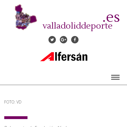
Pasar
al
.es
contenido
principal
valladoliddeporte
Toggl
naviga
FOTO: VD