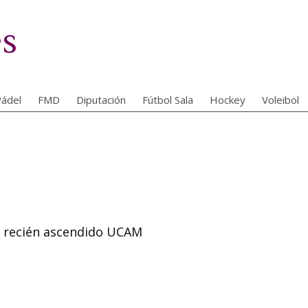
es
ádel
FMD
Diputación
Fútbol Sala
Hockey
Voleibol
 el recién ascendido UCAM