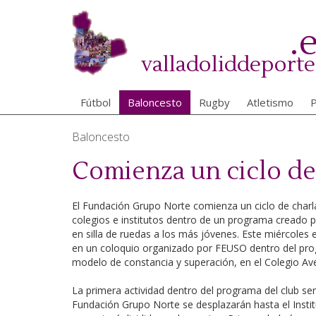
Pasar
al
.
contenido
principal
valladoliddeporte
Fútbol
Baloncesto
Rugby
Atletismo
P
Baloncesto
Comienza un ciclo de
El Fundación Grupo Norte comienza un ciclo de charla
colegios e institutos dentro de un programa creado p
en silla de ruedas a los más jóvenes. Este miércoles
en un coloquio organizado por FEUSO dentro del pro
modelo de constancia y superación, en el Colegio Ave 
La primera actividad dentro del programa del club se
Fundación Grupo Norte se desplazarán hasta el Institu