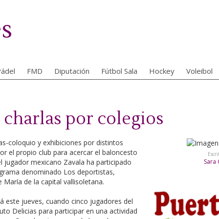
es
ádel
FMD
Diputación
Fútbol Sala
Hockey
Voleibol
 charlas por colegios
s-coloquio y exhibiciones por distintos
or el propio club para acercar el baloncesto
Escri
 el jugador mexicano Zavala ha participado
Sara 
grama denominado Los deportistas,
María de la capital vallisoletana.
rá este jueves, cuando cinco jugadores del
to Delicias para participar en una actividad