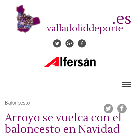
Pasar
al
.es
contenido
principal
valladoliddeporte
Toggl
naviga
Baloncesto
Arroyo se vuelca con el
baloncesto en Navidad