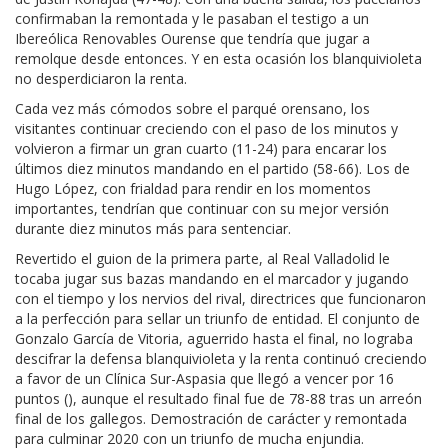
confirmaban la remontada y le pasaban el testigo a un
Ibereólica Renovables Ourense que tendría que jugar a
remolque desde entonces. Y en esta ocasión los blanquivioleta
no desperdiciaron la renta.
Cada vez más cómodos sobre el parqué orensano, los
visitantes continuar creciendo con el paso de los minutos y
volvieron a firmar un gran cuarto (11-24) para encarar los
últimos diez minutos mandando en el partido (58-66). Los de
Hugo López, con frialdad para rendir en los momentos
importantes, tendrían que continuar con su mejor versión
durante diez minutos más para sentenciar.
Revertido el guion de la primera parte, al Real Valladolid le
tocaba jugar sus bazas mandando en el marcador y jugando
con el tiempo y los nervios del rival, directrices que funcionaron
a la perfección para sellar un triunfo de entidad. El conjunto de
Gonzalo García de Vitoria, aguerrido hasta el final, no lograba
descifrar la defensa blanquivioleta y la renta continuó creciendo
a favor de un Clínica Sur-Aspasia que llegó a vencer por 16
puntos (), aunque el resultado final fue de 78-88 tras un arreón
final de los gallegos. Demostración de carácter y remontada
para culminar 2020 con un triunfo de mucha enjundia.