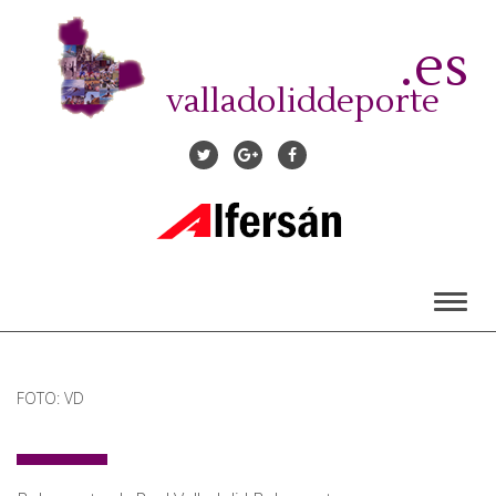
Pasar
al
.es
contenido
principal
valladoliddeporte
Toggl
naviga
FOTO: VD