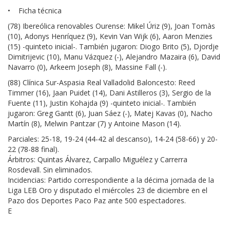
• Ficha técnica
(78) Ibereólica renovables Ourense: Mikel Úriz (9), Joan Tomàs
(10), Adonys Henríquez (9), Kevin Van Wijk (6), Aaron Menzies
(15) -quinteto inicial-. También jugaron: Diogo Brito (5), Djordje
Dimitrijevic (10), Manu Vázquez (-), Alejandro Mazaira (6), David
Navarro (0), Arkeem Joseph (8), Massine Fall (-).
(88) Clínica Sur-Aspasia Real Valladolid Baloncesto: Reed
Timmer (16), Jaan Puidet (14), Dani Astilleros (3), Sergio de la
Fuente (11), Justin Kohajda (9) -quinteto inicial-. También
jugaron: Greg Gantt (6), Juan Sáez (-), Matej Kavas (0), Nacho
Martín (8), Melwin Pantzar (7) y Antoine Mason (14).
Parciales: 25-18, 19-24 (44-42 al descanso), 14-24 (58-66) y 20-
22 (78-88 final).
Árbitros: Quintas Álvarez, Carpallo Miguélez y Carrerra
Rosdevall. Sin eliminados.
Incidencias: Partido correspondiente a la décima jornada de la
Liga LEB Oro y disputado el miércoles 23 de diciembre en el
Pazo dos Deportes Paco Paz ante 500 espectadores.
E