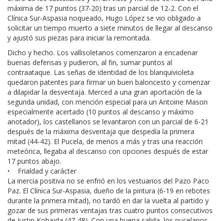
máxima de 17 puntos (37-20) tras un parcial de 12-2. Con el
Clínica Sur-Aspasia noqueado, Hugo López se vio obligado a
solicitar un tiempo muerto a siete minutos de llegar al descanso
y ajustó sus piezas para iniciar la remontada.
Dicho y hecho. Los vallisoletanos comenzaron a encadenar
buenas defensas y pudieron, al fin, sumar puntos al
contraataque. Las señas de identidad de los blanquivioleta
quedaron patentes para firmar un buen baloncesto y comenzar
a dilapidar la desventaja. Merced a una gran aportación de la
segunda unidad, con mención especial para un Antoine Mason
especialmente acertado (10 puntos al descanso y máximo
anotador), los castellanos se levantaron con un parcial de 6-21
después de la máxima desventaja que despedía la primera
mitad (44-42). El Pucela, de menos a más y tras una reacción
meteórica, llegaba al descanso con opciones después de estar
17 puntos abajo.
• Frialdad y carácter
La inercia positiva no se enfrió en los vestuarios del Pazo Paco
Paz. El Clínica Sur-Aspasia, dueño de la pintura (6-19 en rebotes
durante la primera mitad), no tardó en dar la vuelta al partido y
gozar de sus primeras ventajas tras cuatro puntos consecutivos
de Justin Kohajda (47-48). Con una buena salida, los pucelanos