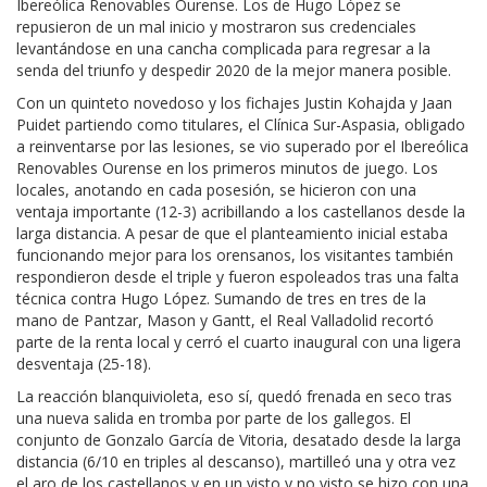
Ibereólica Renovables Ourense. Los de Hugo López se
repusieron de un mal inicio y mostraron sus credenciales
levantándose en una cancha complicada para regresar a la
senda del triunfo y despedir 2020 de la mejor manera posible.
Con un quinteto novedoso y los fichajes Justin Kohajda y Jaan
Puidet partiendo como titulares, el Clínica Sur-Aspasia, obligado
a reinventarse por las lesiones, se vio superado por el Ibereólica
Renovables Ourense en los primeros minutos de juego. Los
locales, anotando en cada posesión, se hicieron con una
ventaja importante (12-3) acribillando a los castellanos desde la
larga distancia. A pesar de que el planteamiento inicial estaba
funcionando mejor para los orensanos, los visitantes también
respondieron desde el triple y fueron espoleados tras una falta
técnica contra Hugo López. Sumando de tres en tres de la
mano de Pantzar, Mason y Gantt, el Real Valladolid recortó
parte de la renta local y cerró el cuarto inaugural con una ligera
desventaja (25-18).
La reacción blanquivioleta, eso sí, quedó frenada en seco tras
una nueva salida en tromba por parte de los gallegos. El
conjunto de Gonzalo García de Vitoria, desatado desde la larga
distancia (6/10 en triples al descanso), martilleó una y otra vez
el aro de los castellanos y en un visto y no visto se hizo con una