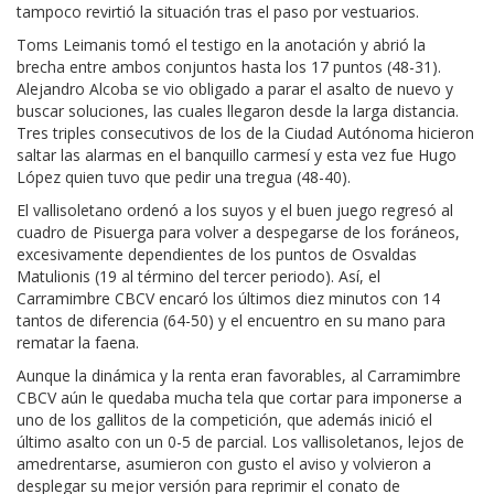
tampoco revirtió la situación tras el paso por vestuarios.
Toms Leimanis tomó el testigo en la anotación y abrió la
brecha entre ambos conjuntos hasta los 17 puntos (48-31).
Alejandro Alcoba se vio obligado a parar el asalto de nuevo y
buscar soluciones, las cuales llegaron desde la larga distancia.
Tres triples consecutivos de los de la Ciudad Autónoma hicieron
saltar las alarmas en el banquillo carmesí y esta vez fue Hugo
López quien tuvo que pedir una tregua (48-40).
El vallisoletano ordenó a los suyos y el buen juego regresó al
cuadro de Pisuerga para volver a despegarse de los foráneos,
excesivamente dependientes de los puntos de Osvaldas
Matulionis (19 al término del tercer periodo). Así, el
Carramimbre CBCV encaró los últimos diez minutos con 14
tantos de diferencia (64-50) y el encuentro en su mano para
rematar la faena.
Aunque la dinámica y la renta eran favorables, al Carramimbre
CBCV aún le quedaba mucha tela que cortar para imponerse a
uno de los gallitos de la competición, que además inició el
último asalto con un 0-5 de parcial. Los vallisoletanos, lejos de
amedrentarse, asumieron con gusto el aviso y volvieron a
desplegar su mejor versión para reprimir el conato de