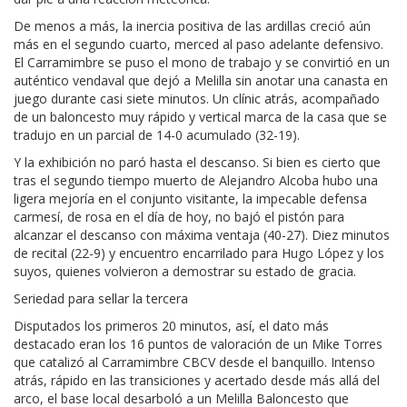
De menos a más, la inercia positiva de las ardillas creció aún
más en el segundo cuarto, merced al paso adelante defensivo.
El Carramimbre se puso el mono de trabajo y se convirtió en un
auténtico vendaval que dejó a Melilla sin anotar una canasta en
juego durante casi siete minutos. Un clínic atrás, acompañado
de un baloncesto muy rápido y vertical marca de la casa que se
tradujo en un parcial de 14-0 acumulado (32-19).
Y la exhibición no paró hasta el descanso. Si bien es cierto que
tras el segundo tiempo muerto de Alejandro Alcoba hubo una
ligera mejoría en el conjunto visitante, la impecable defensa
carmesí, de rosa en el día de hoy, no bajó el pistón para
alcanzar el descanso con máxima ventaja (40-27). Diez minutos
de recital (22-9) y encuentro encarrilado para Hugo López y los
suyos, quienes volvieron a demostrar su estado de gracia.
Seriedad para sellar la tercera
Disputados los primeros 20 minutos, así, el dato más
destacado eran los 16 puntos de valoración de un Mike Torres
que catalizó al Carramimbre CBCV desde el banquillo. Intenso
atrás, rápido en las transiciones y acertado desde más allá del
arco, el base local desarboló a un Melilla Baloncesto que