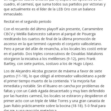
cuadro, el carmesí, que suma todos sus partidos por victorias y
que actualmente es el líder de la LEB Oro con un balance
inmaculado.
Recital en el segundo periodo
Con el recuerdo del último playoff aún presente, Carramimbre
CBCV y Melilla Baloncesto saltaron al parqué de Pisuerga
reeditando los cuartos de final de la última promoción de
ascenso en la que terminó cayendo el conjunto vallisoletano.
Pero a pesar del afán de revancha, a los locales les costó entrar
en el partido. Dos triples consecutivos de Osvaldas Matulionis
otorgaron la iniciativa a los melillenses (9-12), pero Frank
Bartley, con siete puntos, sostuvo a los de Hugo López.
Los de Alejandro Alcoba gozaron de máxima a favor de siete
puntos (11-18), lo que obligó al entrenador vallisoletano a pedir
el primer tiempo muerto de la contienda. Y la mejoría fue
inmediata y notable. Sin el lituano en cancha por problemas de
faltas y con un Caleb Agada desacertado y muy bien defendido
por las huestes carmesí, los locales se estiraron y despidieron el
primer acto con un triple de Mike Torres y una gran canasta de
Juan Rubio prácticamente sobre la bocina (18-18). 5-0 final para
dar pie a una reacción meteórica.