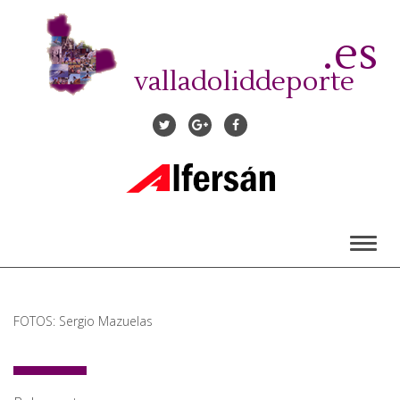
Pasar
al
.es
contenido
principal
valladoliddeporte
Toggl
naviga
FOTOS: Sergio Mazuelas