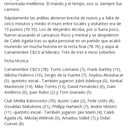
remontada melillense. El mando y el tempo, eso sí, siempre fue
carmesí.
Rápidamente las ardillas abrieron brecha de nuevo y a falta de
cinco minutos y medio el muro entre locales y visitantes era de
15 puntos (70-55). Los de Alejandro Alcoba, por si fuera poco,
fueron acusando el cansancio físico y mental y se despidieron
de Caleb Agada tras su quita personal en un partido que acabó
muriendo sin mucha historia en la recta final (78-70) y aúpa al
Carramimbre CBCV al liderato. Tres de tres e inicio soberbio.
Ficha técnica
Carramimbre CBCV (78): Toms Leimanis (7), Frank Bartley (15),
Niksha Federico (10), Sergio de la Fuente (7), Seydou Aboubacar
(5) -quinteto inicial-. También jugaron: Jubril Adekoya (0), Kimbal
Mackenzie (14), Mike Torres (13), David Fernández (0), Dani
Astilleros (0), Juan Rubio (2) y Tom Granado (5)
Club Melilla Baloncesto (70): Austin Luke (2), Fede Uclés (8),
Osvaldas Matulionis (21), Phillipp Hartwich (7), Andris Misters
(11) -quinteto inicial-. También jugaron: Javi Marín (4), Caleb
Agada (4), Mikolaj Witlinski (0), Amadou Sidibé (7) y Didac
Cuevas (6)