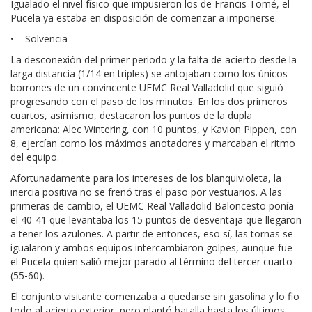
Igualado el nivel físico que impusieron los de Francis Tomé, el
Pucela ya estaba en disposición de comenzar a imponerse.
• Solvencia
La desconexión del primer periodo y la falta de acierto desde la
larga distancia (1/14 en triples) se antojaban como los únicos
borrones de un convincente UEMC Real Valladolid que siguió
progresando con el paso de los minutos. En los dos primeros
cuartos, asimismo, destacaron los puntos de la dupla
americana: Alec Wintering, con 10 puntos, y Kavion Pippen, con
8, ejercían como los máximos anotadores y marcaban el ritmo
del equipo.
Afortunadamente para los intereses de los blanquivioleta, la
inercia positiva no se frenó tras el paso por vestuarios. A las
primeras de cambio, el UEMC Real Valladolid Baloncesto ponía
el 40-41 que levantaba los 15 puntos de desventaja que llegaron
a tener los azulones. A partir de entonces, eso sí, las tornas se
igualaron y ambos equipos intercambiaron golpes, aunque fue
el Pucela quien salió mejor parado al término del tercer cuarto
(55-60).
El conjunto visitante comenzaba a quedarse sin gasolina y lo fio
todo al acierto exterior, pero plantó batalla hasta los últimos