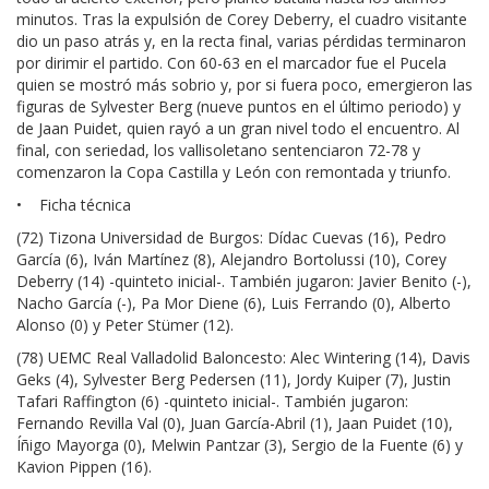
minutos. Tras la expulsión de Corey Deberry, el cuadro visitante
dio un paso atrás y, en la recta final, varias pérdidas terminaron
por dirimir el partido. Con 60-63 en el marcador fue el Pucela
quien se mostró más sobrio y, por si fuera poco, emergieron las
figuras de Sylvester Berg (nueve puntos en el último periodo) y
de Jaan Puidet, quien rayó a un gran nivel todo el encuentro. Al
final, con seriedad, los vallisoletano sentenciaron 72-78 y
comenzaron la Copa Castilla y León con remontada y triunfo.
• Ficha técnica
(72) Tizona Universidad de Burgos: Dídac Cuevas (16), Pedro
García (6), Iván Martínez (8), Alejandro Bortolussi (10), Corey
Deberry (14) -quinteto inicial-. También jugaron: Javier Benito (-),
Nacho García (-), Pa Mor Diene (6), Luis Ferrando (0), Alberto
Alonso (0) y Peter Stümer (12).
(78) UEMC Real Valladolid Baloncesto: Alec Wintering (14), Davis
Geks (4), Sylvester Berg Pedersen (11), Jordy Kuiper (7), Justin
Tafari Raffington (6) -quinteto inicial-. También jugaron:
Fernando Revilla Val (0), Juan García-Abril (1), Jaan Puidet (10),
Íñigo Mayorga (0), Melwin Pantzar (3), Sergio de la Fuente (6) y
Kavion Pippen (16).