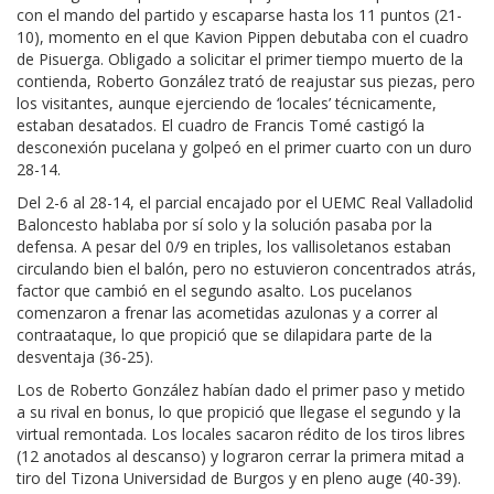
con el mando del partido y escaparse hasta los 11 puntos (21-
10), momento en el que Kavion Pippen debutaba con el cuadro
de Pisuerga. Obligado a solicitar el primer tiempo muerto de la
contienda, Roberto González trató de reajustar sus piezas, pero
los visitantes, aunque ejerciendo de ‘locales’ técnicamente,
estaban desatados. El cuadro de Francis Tomé castigó la
desconexión pucelana y golpeó en el primer cuarto con un duro
28-14.
Del 2-6 al 28-14, el parcial encajado por el UEMC Real Valladolid
Baloncesto hablaba por sí solo y la solución pasaba por la
defensa. A pesar del 0/9 en triples, los vallisoletanos estaban
circulando bien el balón, pero no estuvieron concentrados atrás,
factor que cambió en el segundo asalto. Los pucelanos
comenzaron a frenar las acometidas azulonas y a correr al
contraataque, lo que propició que se dilapidara parte de la
desventaja (36-25).
Los de Roberto González habían dado el primer paso y metido
a su rival en bonus, lo que propició que llegase el segundo y la
virtual remontada. Los locales sacaron rédito de los tiros libres
(12 anotados al descanso) y lograron cerrar la primera mitad a
tiro del Tizona Universidad de Burgos y en pleno auge (40-39).