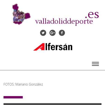
Pasar
al
.es
contenido
principal
valladoliddeporte
Toggl
naviga
FOTOS: Mariano González