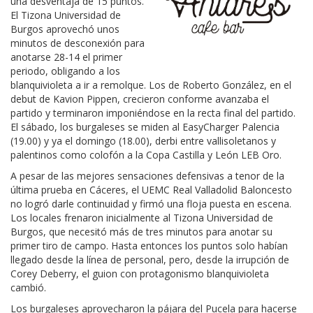
una desventaja de 15 puntos.
El Tizona Universidad de
Burgos aprovechó unos
minutos de desconexión para
anotarse 28-14 el primer
periodo, obligando a los
blanquivioleta a ir a remolque. Los de Roberto González, en el
debut de Kavion Pippen, crecieron conforme avanzaba el
partido y terminaron imponiéndose en la recta final del partido.
El sábado, los burgaleses se miden al EasyCharger Palencia
(19.00) y ya el domingo (18.00), derbi entre vallisoletanos y
palentinos como colofón a la Copa Castilla y León LEB Oro.
A pesar de las mejores sensaciones defensivas a tenor de la
última prueba en Cáceres, el UEMC Real Valladolid Baloncesto
no logró darle continuidad y firmó una floja puesta en escena.
Los locales frenaron inicialmente al Tizona Universidad de
Burgos, que necesitó más de tres minutos para anotar su
primer tiro de campo. Hasta entonces los puntos solo habían
llegado desde la línea de personal, pero, desde la irrupción de
Corey Deberry, el guion con protagonismo blanquivioleta
cambió.
Los burgaleses aprovecharon la pájara del Pucela para hacerse