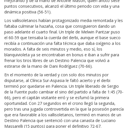
mejorando y de la mano de Antoine Mason, quien anotó siete
puntos consecutivos, alcanzó el último periodo con vida y una
dinámica positiva (56-51).
Los vallisoletanos habían protagonizado media remontada y les
faltaba culminar la hazaña, cosa que consiguieron dando un
paso adelante el cuarto final. Un triple de Melwin Pantzar puso
el 60-59 que tensaba la cuerda del derbi, aunque el base sueco
recibía a continuación una falta técnica que daba oxígeno a los
morados. A falta de seis minutos y medio, eso sí, los
blanquivioleta ya se encontraban en bonus e iban a sufrir para
frenar los tiros libres de un Destino Palencia que volvió a
estirarse de la mano de Dani Rodríguez (70-66).
En el momento de la verdad y con solo dos minutos por
disputarse, al Clínica Sur-Aspasia le faltó acierto y el derbi
terminó por quedarse en Palencia. Un triple liberado de Sergio
de la Fuente pudo cambiar el sino del partido a falta de 1:45 (70-
66), pero el capitán visitante erró y se esfumó la primera
oportunidad. Con 27 segundos en el crono llegó la segunda,
pero tras una jugada controvertida en la que la posesión parecía
que era favorable a los vallisoletanos, terminó en manos de un
Destino Palencia que sentenció con una canasta de Luciano
Massarelli (15 puntos) para poner el definitivo 72-67.