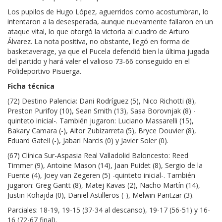
Los pupilos de Hugo López, aguerridos como acostumbran, lo
intentaron a la desesperada, aunque nuevamente fallaron en un
ataque vital, lo que otorgó la victoria al cuadro de Arturo
Álvarez. La nota positiva, no obstante, llegó en forma de
basketaverage, ya que el Pucela defendió bien la última jugada
del partido y hará valer el valioso 73-66 conseguido en el
Polideportivo Pisuerga.
Ficha técnica
(72) Destino Palencia: Dani Rodríguez (5), Nico Richotti (8),
Preston Purifoy (10), Sean Smith (13), Sasa Borovnjak (8) -
quinteto inicial-. También jugaron: Luciano Massarelli (15),
Bakary Camara (-), Aitor Zubizarreta (5), Bryce Douvier (8),
Eduard Gatell (-), Jabari Narcis (0) y Javier Soler (0).
(67) Clínica Sur-Aspasia Real Valladolid Baloncesto: Reed
Timmer (9), Antoine Mason (14), Jaan Puidet (8), Sergio de la
Fuente (4), Joey van Zegeren (5) -quinteto inicial-. También
jugaron: Greg Gantt (8), Matej Kavas (2), Nacho Martín (14),
Justin Kohajda (0), Daniel Astilleros (-), Melwin Pantzar (3).
Parciales: 18-19, 19-15 (37-34 al descanso), 19-17 (56-51) y 16-
16 (72-67 final).