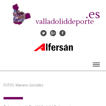
Pasar
al
.es
contenido
principal
valladoliddeporte
Toggl
naviga
FOTOS: Mariano González