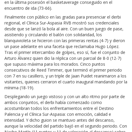
en la última posesión el basketaverage conseguido en el
encuentro de ida (73-66).
Finalmente con público en las gradas para presenciar el derbi
regional, el Clínica Sur-Aspasia RVB mostró sus credenciales
desde que se lanzó la bola al aire. Con un buen juego de pase,
asistiendo y circulando el balón con solidaridad, los
blanquivioleta se hicieron con las primeras rentas (4-7) y dieron
un pase adelante en una faceta que reclamaba Hugo López.
Tras el primer intercambio de golpes, eso sí, fue el conjunto de
Arturo Álvarez quien dio la réplica con un parcial de 8-0 (12-7)
que supuso máxima para los morados. Cinco puntos
consecutivos de Reed Timmer, que terminó el primer periodo
con 7 en su casillero, y un triple de Jaan Puidet reanimaron a los
visitantes, quienes cerraron el cuarto inaugural mandando por la
mínima (18-19).
Desplegando un juego vistoso y con un alto ritmo por parte de
ambos conjuntos, el derbi había comenzado como
acostumbran todos los enfrentamientos entre el Destino
Palencia y el Clínica Sur-Aspasia: con emoción, calidad e
intensidad. Y dicho guion se mantuvo antes del descanso,
aunque la velocidad del partido bajó en el segundo periodo. Con
Nacho Martín (11 puntos y 11 de valoración al descanso) sobre