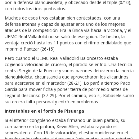
por la defensa blanquivioleta, y obcecado desde el triple (0/10),
con todos los tiros punteados.
Muchos de esos tiros estaban bien contestados, con una
defensa intensa y capaz de ajustar ante uno de los mejores
ataques de la competición. Era la única vía hacia la victoria, y el
UEMC Real Valladolid no se salió de ese guion. De hecho, la
ventaja creció hasta los 11 puntos con el ritmo endiablado que
imprimió Pantzar (26-15).
Pero cuando el UEMC Real Valladolid Baloncesto estaba
cogiendo velocidad de crucero, el partido se enfrió. Una técnica
contra Sergio de la Fuente y varios parones detuvieron la inercia
blanquivioleta, circunstancia que aprovecharon los alicantinos
para acercarse en el marcador (28-21). Lo paró a tiempo Paco
García para mover ficha y poner tierra de por medio antes de
llegar al descanso (37-29). Por el camino, eso sí, Kabasele sumó
su tercera falta personal y entró en problemas.
Intratables en el fortín de Pisuerga
Si el interior congoleño estaba firmando un buen partido, su
compañero en la pintura, Kevin Allen, estaba rayando el
sobresaliente. Con 16 de valoración, el estadounidense era el
jugador más valorado al descanso (seis puntos y ocho rebotes),