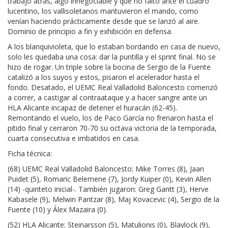
trabajo atrás, algo innegociable y que no faltó ante el cuadro
lucentino, los vallisoletanos mantuvieron el mando, como
venían haciendo prácticamente desde que se lanzó al aire.
Dominio de principio a fin y exhibición en defensa.
A los blanquivioleta, que lo estaban bordando en casa de nuevo,
solo les quedaba una cosa: dar la puntilla y el sprint final. No se
hizo de rogar. Un triple sobre la bocina de Sergio de la Fuente
catalizó a los suyos y estos, pisaron el acelerador hasta el
fondo. Desatado, el UEMC Real Valladolid Baloncesto comenzó
a correr, a castigar al contraataque y a hacer sangre ante un
HLA Alicante incapaz de detener el huracán (62-45).
Remontando el vuelo, los de Paco García no frenaron hasta el
pitido final y cerraron 70-70 su octava victoria de la temporada,
cuarta consecutiva e imbatidos en casa.
Ficha técnica:
(68) UEMC Real Valladolid Baloncesto: Mike Torres (8), Jaan
Puidet (5), Romaric Belemene (7), Jordy Kuiper (0), Kevin Allen
(14) -quinteto inicial-. También jugaron: Greg Gantt (3), Herve
Kabasele (9), Melwin Pantzar (8), Maj Kovacevic (4), Sergio de la
Fuente (10) y Álex Mazaira (0).
(52) HLA Alicante: Steinarsson (5), Matulionis (0), Blaylock (9),