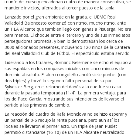
triunfo del curso y encadenan cuatro de manera consecutiva, se
mantiene invictos, aferrados al tercer puesto de la tabla.
Lanzado por el gran ambiente en la grada, el UEMC Real
Valladolid Baloncesto comenzó con ritmo, mucho ritmo, ante
un HLA Alicante que también llegó con ganas a Pisuerga. No era
para menos. El choque entre el tercero y uno de sus inmediatos
perseguidores prometía, y bien lo demostraban los cerca de
3000 aficionados presentes, incluyendo 120 niños de la Cantera
del Real Valladolid Club de Fútbol. El espectáculo estaba servido.
Liderando a los titulares, Romaric Belemene se echó el equipo a
sus espaldas en los compases iniciales con cinco minutos de
dominio absoluto. El alero congoleño anotó siete puntos (con
dos triples) y forzó la segunda falta personal de su par,
Sylvester Berg, en el retorno del danés a la que fue su casa
durante la pasada temporada (11-4). La primera ventaja, para
los de Paco García, mostrando sus intenciones de llevarse el
partido a las primeras de cambio.
La reacción del cuadro de Rafa Monclova no se hizo esperar y
un parcial de 0-6 redujo la renta pucelana, pero aun así los
locales se llevaron el primer acto. Un triple de Jaan Puidet
permitió distanciarse (16-10) de un HLA Alicante neutralizado