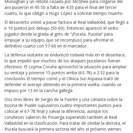
Monaghan y un rebote cazado por McGhee para colgarse del
aro pusieron el 45-50 a falta de 4:35 para el final del tercer
cuarto, lo que obligó a Hugo López a solicitar tiempo muerto.
El desacierto volvió a pasar factura al Real Valladolid, que llegó a
ir 10 puntos por debajo (50-60). Entonces apareció el sexto
jugador desde la grada al grito de “¡Pucela, Pucela!” para
empujar a su equipo, que se recompuso para afrontar el
definitivo cuarto con 57-60 en el marcador.
La defensa visitante se endureció todavía más en el desenlace,
lo que impidió que muchos de los ataques pucelanos fueran
efectivos. El Leyma Coruña aprovechó la situación para ampliar
su ventaja y ponerse 15 puntos arriba (63-78) a 2:32 para la
conclusión. El tiempo corrió y el Clínica Sur-Aspasia trató de
defender el averaje obtenido en la primera vuelta, cuando se
impuso por 13 en la cancha gallega.
Dos tiros libres de Sergio de la Fuente y una canasta sobre la
bocina de Puidet supusieron cuatro importantes puntos para
colocar el 67-78 final y salvar la diferencia, aunque los
coruñeses salieron de Pisuerga superando también al Real
Valladolid en la clasificación. Para tratar de olvidar la derrota, el
Pucela buscará la primera victoria del año el próximo viernes