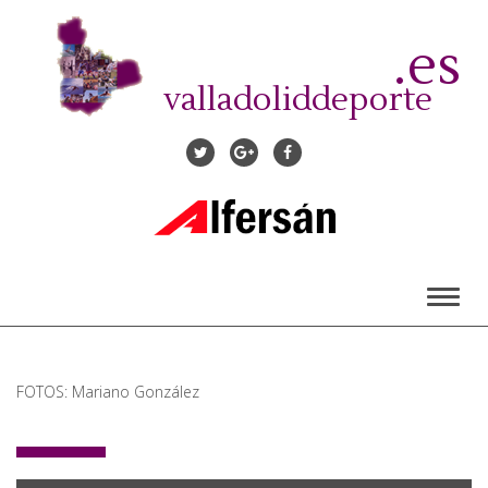
Pasar
al
.es
contenido
principal
valladoliddeporte
Toggl
naviga
FOTOS: Mariano González