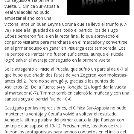
conseguido en la primera
vuelta. El Clínica Sur-Aspasia
Real Valladolid no pudo
empezar el año con una
victoria, ante un buen Leyma Coruña que se llevó el triunfo (67-
78). Pese a la igualdad de casi todo el partido, los de Hugo
López perdieron fuelle en la recta final, lo que aprovechó el
conjunto visitante para marcharse en el marcador y convertirse
en el primer equipo en ganar en Pisuerga esta temporada. Los
18 puntos de Pantzar no fueron suficientes, aunque el Pucela
logró salvar el averaje conseguido en la primera vuelta.
Se le atragantó el inicio al Pucela, que sufrió un parcial de 0-7 al
que hubo que añadir dos faltas de Van Zegeren -con molestias-
antes del 2’. Pero no se arrugó y, gracias a los puntos de
Astilleros (2), De la Fuente (4) y Kohajda (2), logró dar la vuelta
al marcador (8-7). Timmer también calentó la muñeca y con una
canasta suya el parcial fue de 10-0.
Castigado por las imprecisiones, el Clínica Sur-Aspasia no pudo
mantener la ventaja y Coruña volvió a voltear el resultado.
Aunque la última palabra del primer cuarto la dijo Pantzar con
un triple que supuso el 13-12. Precisamente, los tiros de tres
fueron los protagonistas para ambos conjuntos en el inicio del