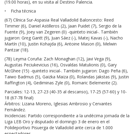
(19.00 horas), en su visita al Destino Palencia.
• Ficha técnica
(67) Clínica Sur-Aspasia Real Valladolid Baloncesto: Reed
Timmer (6), Daniel Astilleros (2), Jaan Puidet (7), Sergio de la
Fuente (9), Joey van Zegeren (0) -quinteto inicial-. También
jugaron: Greg Gantt (9), Juan Sáez (-), Matej Kavas (-), Nacho
Martín (10), Justin Kohajda (6), Antoine Mason (0), Melwin
Pantzar (18).
(78) Leyma Coruña: Zach Monaghan (12), Javi Vega (9),
Augustas Peciukevicius (16), Osvaldas Matulionis (0), Gary
McGhee (15) -quinteto inicial-. También jugaron: Dago Peña (6),
Taiwo Badmus (5), Gaizka Maiza (0), Rolandas Jakstas (9), Justin
Raffington (4), Gediminas Zyle (0), Romaric Belemente (2).
Parciales: 12-13, 27-23 (40-35 al descanso), 17-25 (57-60) y 10-
18 (67-78 final)
Árbitros: Lizana Moreno, Iglesias Ambrosio y Cervantes
Fernández.
Incidencias: Partido correspondiente a la undécima jornada de la
Liga LEB Oro y disputado el domingo 3 de enero en el
Polideportivo Pisuerga de Valladolid ante cerca de 1.000
espectadores.