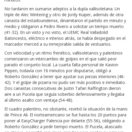
No tardaron en sumarse adeptos a la dupla vallisoletana. Un
triple de Alec Wintering y otro de Jordy Kuiper, además de otra
canasta del estadounidense, dinamitaron el partido en minuto y
medio y obligaron a Pedro Rivero a solicitar un tiempo muerto
(41-32). En un visto y no visto, el UEMC Real Valladolid
Baloncesto, eléctrico e intenso atrás, se había despegado en el
marcador merced a su inmejorable salida de vestuarios.
Con velocidad y un ritmo frenético, vallisoletanos y palentinos
comenzaron un intercambio de golpes en el que salió peor
parado el conjunto local. La cuarta falta personal de Kavion
Pippen, todavía con 16 minutos por disputarse, obligó a
Roberto González a tener que ajustar sus piezas interiores (46-
42). Y el golpe de pizarra no pudo ser más positivo e inmediato.
Dos canastas consecutivas de Justin Tafari Raffington dieron
aire a un Pucela que seguía soberbio defensivamente y llegaba
al último asalto con ventaja (54-48).
El cuadro palentino, no obstante, revirtió la situación de la mano
de Prince Ali. El norteamericano se fue hasta los 20 puntos para
poner al EasyCharger Palencia por delante (55-56), obligando a
Roberto González a pedir tiempo muerto. El Pucela, atascado