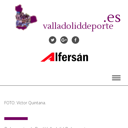
Pasar
al
.es
contenido
principal
valladoliddeporte
Toggl
naviga
FOTO: Víctor Quintana.