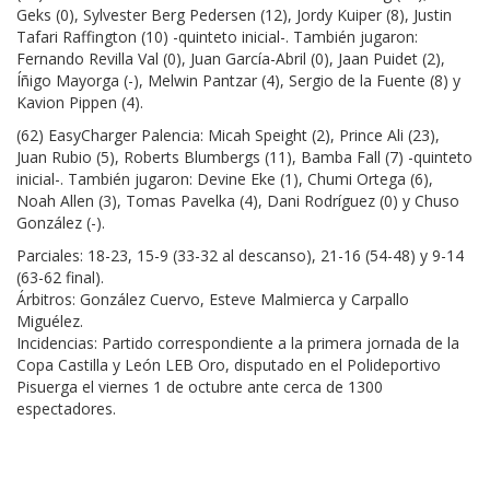
Geks (0), Sylvester Berg Pedersen (12), Jordy Kuiper (8), Justin
Tafari Raffington (10) -quinteto inicial-. También jugaron:
Fernando Revilla Val (0), Juan García-Abril (0), Jaan Puidet (2),
Íñigo Mayorga (-), Melwin Pantzar (4), Sergio de la Fuente (8) y
Kavion Pippen (4).
(62) EasyCharger Palencia: Micah Speight (2), Prince Ali (23),
Juan Rubio (5), Roberts Blumbergs (11), Bamba Fall (7) -quinteto
inicial-. También jugaron: Devine Eke (1), Chumi Ortega (6),
Noah Allen (3), Tomas Pavelka (4), Dani Rodríguez (0) y Chuso
González (-).
Parciales: 18-23, 15-9 (33-32 al descanso), 21-16 (54-48) y 9-14
(63-62 final).
Árbitros: González Cuervo, Esteve Malmierca y Carpallo
Miguélez.
Incidencias: Partido correspondiente a la primera jornada de la
Copa Castilla y León LEB Oro, disputado en el Polideportivo
Pisuerga el viernes 1 de octubre ante cerca de 1300
espectadores.