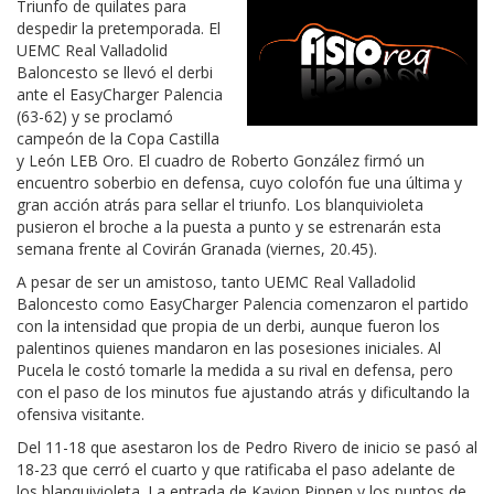
Triunfo de quilates para
despedir la pretemporada. El
UEMC Real Valladolid
Baloncesto se llevó el derbi
ante el EasyCharger Palencia
(63-62) y se proclamó
campeón de la Copa Castilla
y León LEB Oro. El cuadro de Roberto González firmó un
encuentro soberbio en defensa, cuyo colofón fue una última y
gran acción atrás para sellar el triunfo. Los blanquivioleta
pusieron el broche a la puesta a punto y se estrenarán esta
semana frente al Covirán Granada (viernes, 20.45).
A pesar de ser un amistoso, tanto UEMC Real Valladolid
Baloncesto como EasyCharger Palencia comenzaron el partido
con la intensidad que propia de un derbi, aunque fueron los
palentinos quienes mandaron en las posesiones iniciales. Al
Pucela le costó tomarle la medida a su rival en defensa, pero
con el paso de los minutos fue ajustando atrás y dificultando la
ofensiva visitante.
Del 11-18 que asestaron los de Pedro Rivero de inicio se pasó al
18-23 que cerró el cuarto y que ratificaba el paso adelante de
los blanquivioleta. La entrada de Kavion Pippen y los puntos de