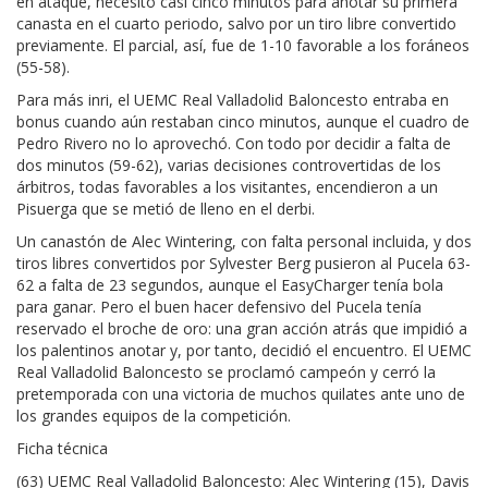
en ataque, necesitó casi cinco minutos para anotar su primera
canasta en el cuarto periodo, salvo por un tiro libre convertido
previamente. El parcial, así, fue de 1-10 favorable a los foráneos
(55-58).
Para más inri, el UEMC Real Valladolid Baloncesto entraba en
bonus cuando aún restaban cinco minutos, aunque el cuadro de
Pedro Rivero no lo aprovechó. Con todo por decidir a falta de
dos minutos (59-62), varias decisiones controvertidas de los
árbitros, todas favorables a los visitantes, encendieron a un
Pisuerga que se metió de lleno en el derbi.
Un canastón de Alec Wintering, con falta personal incluida, y dos
tiros libres convertidos por Sylvester Berg pusieron al Pucela 63-
62 a falta de 23 segundos, aunque el EasyCharger tenía bola
para ganar. Pero el buen hacer defensivo del Pucela tenía
reservado el broche de oro: una gran acción atrás que impidió a
los palentinos anotar y, por tanto, decidió el encuentro. El UEMC
Real Valladolid Baloncesto se proclamó campeón y cerró la
pretemporada con una victoria de muchos quilates ante uno de
los grandes equipos de la competición.
Ficha técnica
(63) UEMC Real Valladolid Baloncesto: Alec Wintering (15), Davis