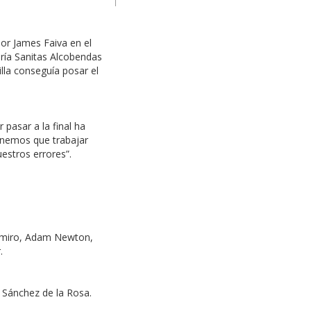
or James Faiva en el
ería Sanitas Alcobendas
lla conseguía posar el
 pasar a la final ha
enemos que trabajar
estros errores”.
 Ramiro, Adam Newton,
.
o Sánchez de la Rosa.