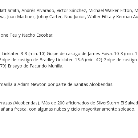
Matt Smith, Andrés Alvarado, Víctor Sánchez, Michael Walker-Fitton, M
, Juan Martínez, Johny Carter, Nuu Junior, Walter Fifita y Kerman A
Sione Teu y Nacho Escobar.
 Linklater. 3-3 (min. 10) Golpe de castigo de James Faiva. 10-3 (min. 
Golpe de castigo de Bradley Linklater. 13-6 (min. 42) Golpe de castigo
. 79) Ensayo de Facundo Munilla.
 amarilla a Adam Newton por parte de Sanitas Alcobendas.
errazas (Alcobendas). Más de 200 aficionados de SilverStorm El Salv
Mañana fresca, con algunas nubes y cielo mayoritariamente soleado.