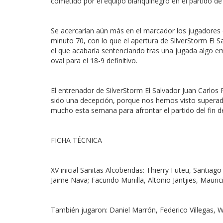
cometido por el equipo blanquinegro en el partido de
Se acercarían aún más en el marcador los jugadores 
minuto 70, con lo que el apertura de SilverStorm El S
el que acabaría sentenciando tras una jugada algo em
oval para el 18-9 definitivo.
El entrenador de SilverStorm El Salvador Juan Carlos 
sido una decepción, porque nos hemos visto superad
mucho esta semana para afrontar el partido del fin d
FICHA TÉCNICA
XV inicial Sanitas Alcobendas: Thierry Futeu, Santia
Jaime Nava; Facundo Munilla, Altonio Jantjies, Mauric
También jugaron: Daniel Marrón, Federico Villegas, Wil