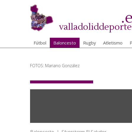
Pasar
al
.
contenido
principal
valladoliddeporte
Fútbol
Baloncesto
Rugby
Atletismo
P
FOTOS: Mariano González