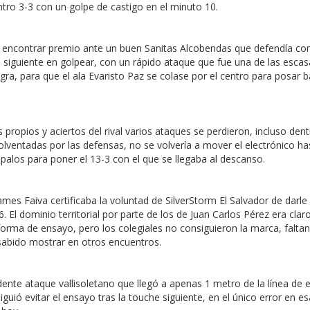
ro 3-3 con un golpe de castigo en el minuto 10.
sin encontrar premio ante un buen Sanitas Alcobendas que defendía 
l siguiente en golpear, con un rápido ataque que fue una de las esca
gra, para que el ala Evaristo Paz se colase por el centro para posar 
es propios y aciertos del rival varios ataques se perdieron, incluso den
olventadas por las defensas, no se volvería a mover el electrónico ha
palos para poner el 13-3 con el que se llegaba al descanso.
s Faiva certificaba la voluntad de SilverStorm El Salvador de darle 
. El dominio territorial por parte de los de Juan Carlos Pérez era cla
orma de ensayo, pero los colegiales no consiguieron la marca, falta
sabido mostrar en otros encuentros.
ente ataque vallisoletano que llegó a apenas 1 metro de la línea de 
ió evitar el ensayo tras la touche siguiente, en el único error en es