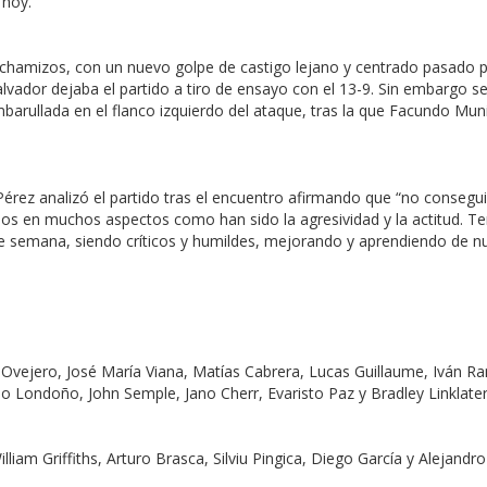
 hoy.
chamizos, con un nuevo golpe de castigo lejano y centrado pasado p
alvador dejaba el partido a tiro de ensayo con el 13-9. Sin embargo s
barullada en el flanco izquierdo del ataque, tras la que Facundo Muni
Pérez analizó el partido tras el encuentro afirmando que “no conseguir
os en muchos aspectos como han sido la agresividad y la actitud. T
e semana, siendo críticos y humildes, mejorando y aprendiendo de nu
go Ovejero, José María Viana, Matías Cabrera, Lucas Guillaume, Iván
io Londoño, John Semple, Jano Cherr, Evaristo Paz y Bradley Linklater
liam Griffiths, Arturo Brasca, Silviu Pingica, Diego García y Alejandr