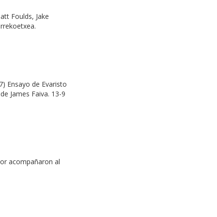
att Foulds, Jake
urrekoetxea.
17) Ensayo de Evaristo
 de James Faiva. 13-9
ador acompañaron al