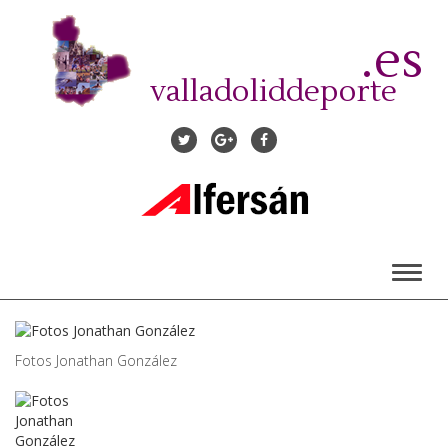
Pasar
al
.es
contenido
principal
valladoliddeporte
Toggl
naviga
Fotos Jonathan González