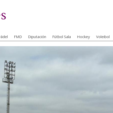
es
ádel
FMD
Diputación
Fútbol Sala
Hockey
Voleibol