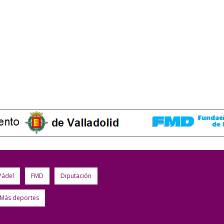
Pádel
FMD
Diputación
Más deportes