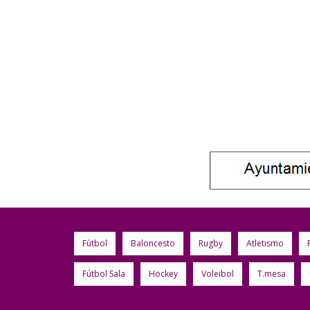
Fútbol
Baloncesto
Rugby
Atletismo
Fútbol Sala
Hockey
Voleibol
T.mesa