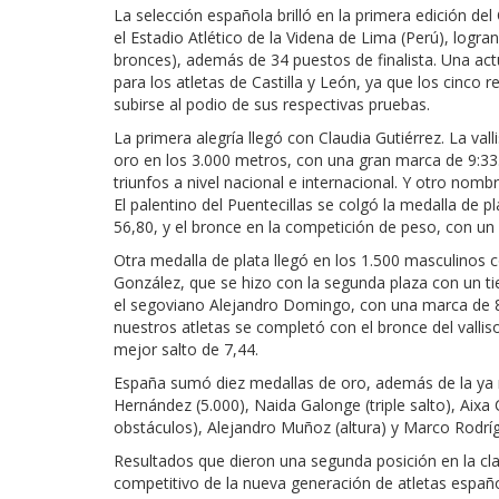
La selección española brilló en la primera edición 
el Estadio Atlético de la Videna de Lima (Perú), logra
bronces), además de 34 puestos de finalista. Una ac
para los atletas de Castilla y León, ya que los cinc
subirse al podio de sus respectivas pruebas.
La primera alegría llegó con Claudia Gutiérrez. La val
oro en los 3.000 metros, con una gran marca de 9:33
triunfos a nivel nacional e internacional. Y otro nomb
El palentino del Puentecillas se colgó la medalla de 
56,80, y el bronce en la competición de peso, con u
Otra medalla de plata llegó en los 1.500 masculinos 
González, que se hizo con la segunda plaza con un t
el segoviano Alejandro Domingo, con una marca de 8:5
nuestros atletas se completó con el bronce del vallis
mejor salto de 7,44.
España sumó diez medallas de oro, además de la ya m
Hernández (5.000), Naida Galonge (triple salto), Aixa
obstáculos), Alejandro Muñoz (altura) y Marco Rodríg
Resultados que dieron una segunda posición en la cla
competitivo de la nueva generación de atletas españ