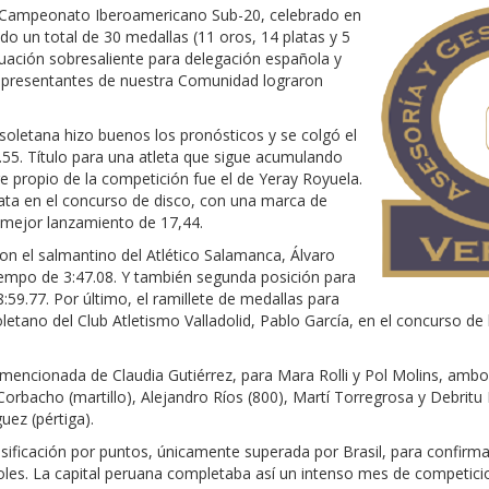
del Campeonato Iberoamericano Sub-20, celebrado en
ndo un total de 30 medallas (11 oros, 14 platas y 5
tuación sobresaliente para delegación española y
o representantes de nuestra Comunidad lograron
lisoletana hizo buenos los pronósticos y se colgó el
.55. Título para una atleta que sigue acumulando
re propio de la competición fue el de Yeray Royuela.
plata en el concurso de disco, con una marca de
n mejor lanzamiento de 17,44.
con el salmantino del Atlético Salamanca, Álvaro
iempo de 3:47.08. Y también segunda posición para
9.77. Por último, el ramillete de medallas para
oletano del Club Atletismo Valladolid, Pablo García, en el concurso de
encionada de Claudia Gutiérrez, para Mara Rolli y Pol Molins, ambo
 Corbacho (martillo), Alejandro Ríos (800), Martí Torregrosa y Debritu
uez (pértiga).
sificación por puntos, únicamente superada por Brasil, para confirmar
oles. La capital peruana completaba así un intenso mes de competici