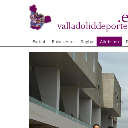
Pasar
al
.
contenido
principal
valladoliddeporte
Fútbol
Baloncesto
Rugby
Atletismo
P