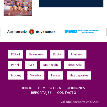
Fútbol
Baloncesto
Rugby
Atletismo
Pádel
FMD
Diputación
Fútbol Sala
Hockey
Voleibol
T.mesa
Más deportes
INICIO
HEMEROTECA
OPINIONES
REPORTAJES
CONTACTO
valladoliddeporte.es © 2011