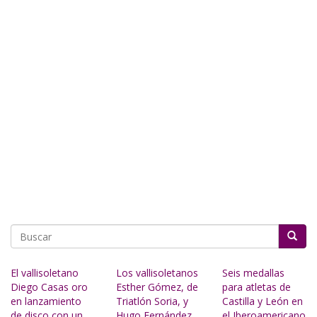
Buscar
El vallisoletano
Los vallisoletanos
Seis medallas
Diego Casas oro
Esther Gómez, de
para atletas de
en lanzamiento
Triatlón Soria, y
Castilla y León en
de disco con un
Hugo Fernández,
el Iberoamericano