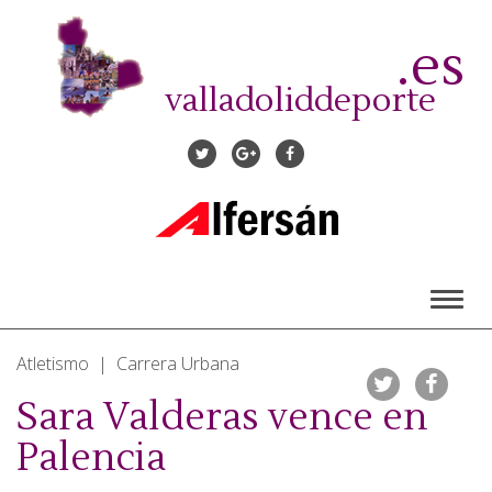
Pasar
al
.es
contenido
principal
valladoliddeporte
Toggl
naviga
Atletismo | Carrera Urbana
Sara Valderas vence en
Palencia