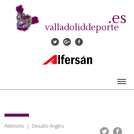
Pasar
al
.es
contenido
principal
valladoliddeporte
Toggl
naviga
Atletismo | Desafio Angliru