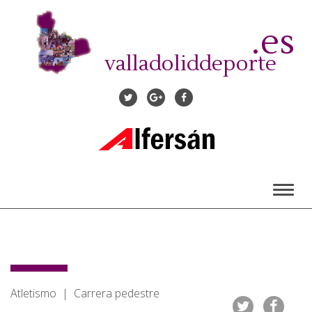
Pasar
al
.es
contenido
principal
valladoliddeporte
Toggl
naviga
Atletismo | Carrera pedestre