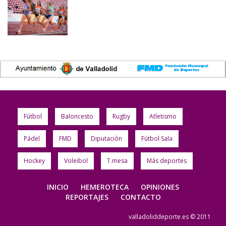
Fútbol
Baloncesto
Rugby
Atletismo
Pádel
FMD
Diputación
Fútbol Sala
Hockey
Voleibol
T.mesa
Más deportes
INICIO
HEMEROTECA
OPINIONES
REPORTAJES
CONTACTO
valladoliddeporte.es © 2011