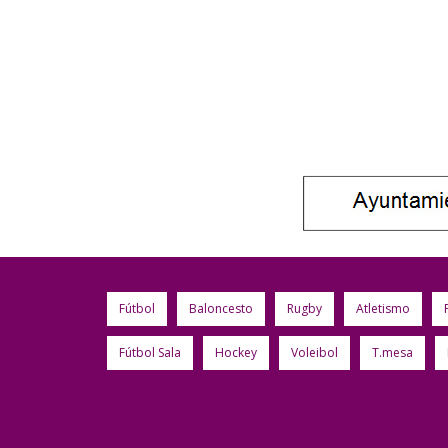
Fútbol
Baloncesto
Rugby
Atletismo
Fútbol Sala
Hockey
Voleibol
T.mesa