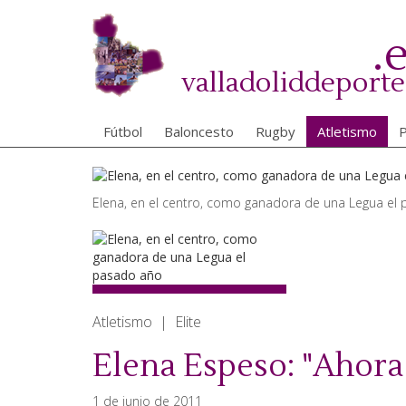
Pasar
al
.
contenido
principal
valladoliddeporte
Fútbol
Baloncesto
Rugby
Atletismo
P
Elena, en el centro, como ganadora de una Legua el
Atletismo | Elite
Elena Espeso: "Ahora 
1 de junio de 2011