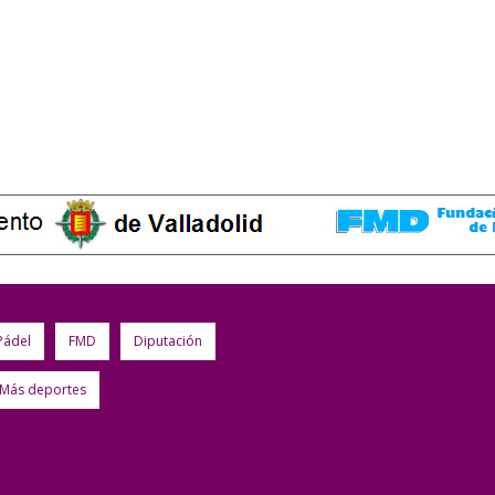
Pádel
FMD
Diputación
Más deportes