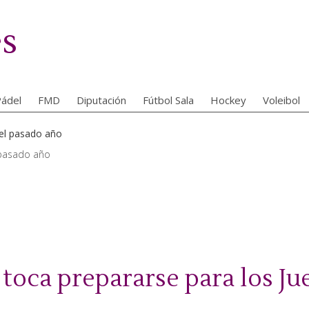
es
ádel
FMD
Diputación
Fútbol Sala
Hockey
Voleibol
 pasado año
toca prepararse para los Ju