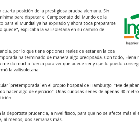
a cuarta posición de la prestigiosa prueba alemana. Sin
 mínima para disputar el Campeonato del Mundo de la
azo para el Mundial ya ha expirado y ahora toca prepararse
no quede", explicaba la vallisoletana en su camino de
ola, por lo que tiene opciones reales de estar en la cita
mporada ha terminado de manera algo precipitada. Con todo, Elena no
o me da mucha fuerza para ver que puede ser y que lo puedo consegu
rmó la vallisoletana.
cular `pretemporada´ en el propio hospital de Hamburgo. "Me dejaba
dido hacer algo de ejercicio". Unas curiosas series de apenas 40 met
tición.
 deportista prudencia, a nivel físico, para que no se afecte más el
te, al menos, dos semanas más.