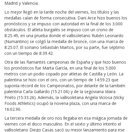
Madrid y Valencia.
Lo mejor llegó en la tarde noche del viernes, los títulos y las
medallas caían de forma consecutiva. Dani Arce hizo buenos los
pronósticos y se impuso con autoridad en la final de los 3.000
obstáculos. El atleta burgalés se impuso con un crono de
8:25.49, en una prueba donde el vallisoletano Rubén Leonardo
(Numantino) se colgó la medalla de bronce, con una marca de
8:25.07. El soriano Sebastián Martos, por su parte, fue séptimo
con un tiempo de 8:39.42.
Otra de las flamantes campeonas de España y que hizo buenos
los pronósticos fue Marta García, en una final de los 5.000
metros con un podio copado por atletas de Castilla y León. La
palentina se hizo con el oro, con un tiempo de 14:59.23 que
suponía récord de los Campeonatos, por delante de la también
palentina Carla Gallardo (15:21.06) y de la segoviana Idaira
Prieto (15:33.26). Además, la vallisoletana Angela Viciosa (Vicky
Foods Athletics) ocupó la novena plaza, con una marca de
16:02.90.
La tercera medalla de oro nos llegaba en esa mágica jornada de
viernes con el disco masculino. En el sexto y último intento el
vallisoletano Diego Casas sacó su mejor lanzamiento para irse