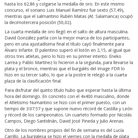
hasta los 62.86 y colgarse la medalla de oro. En este mismo
concurso, el soriano Luis Manuel Ramírez fue sexto (57,49),
mientras que el salmantino Rubén Matas (At. Salamanca) ocupó
la decimotercera posición (50,02).
La cuarta medalla de oro llegó en el salto de altura masculina.
David González partía con la mejor marca de los participantes,
pero en una ajustadísima final el título cayó finalmente para
Álvaro Infante. El palentino superó el listón en 2,15, al igual que
otros tres atletas, pero lo hizo en su primer intento. Eneko
Larrea y Pablo Martínez lo hicieron a la segunda, para llevarse la
plata y el bronce, mientras que el burgalés del Image FDR lo
hizo en su tercer salto, lo que a la postre le relegó a la cuarta
plaza de la clasificación final.
Para disfrutar del quinto título hubo que esperar hasta la última
hora del domingo. En concreto con el 4x400 masculino, donde
el Atletismo Numantino se hizo con el primer puesto, con un
tiempo de 3:07.57 y que supone nuevo récord de Castilla y León
y récord de los campeonatos. Un cuarteto formado por Nicolás
Campos, Diego Santidrián, David José Pineda y Julio Arenas.
Otro de los nombres propios del fin de semana es del Lucía
Carrillo. La burgalesa se hizo el viernes con la medalla de plata