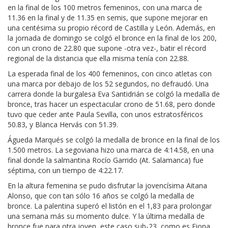
en la final de los 100 metros femeninos, con una marca de
11.36 en la final y de 11.35 en semis, que supone mejorar en
una centésima su propio récord de Castilla y León. Además, en
la jornada de domingo se colgó el bronce en la final de los 200,
con un crono de 22.80 que supone -otra vez-, batir el récord
regional de la distancia que ella misma tenía con 22.88.
La esperada final de los 400 femeninos, con cinco atletas con
una marca por debajo de los 52 segundos, no defraudó. Una
carrera donde la burgalesa Eva Santidrián se colgó la medalla de
bronce, tras hacer un espectacular crono de 51.68, pero donde
tuvo que ceder ante Paula Sevilla, con unos estratosféricos
50.83, y Blanca Hervás con 51.39.
Águeda Marqués se colgó la medalla de bronce en la final de los
1.500 metros. La segoviana hizo una marca de 4:14.58, en una
final donde la salmantina Rocío Garrido (At. Salamanca) fue
séptima, con un tiempo de 4:22.17.
En la altura femenina se pudo disfrutar la jovencísima Aitana
Alonso, que con tan sólo 16 años se colgó la medalla de
bronce. La palentina superó el listón en el 1,83 para prolongar
una semana más su momento dulce. Y la última medalla de
bronce fue para otra joven, este caso sub-23, como es Fiona